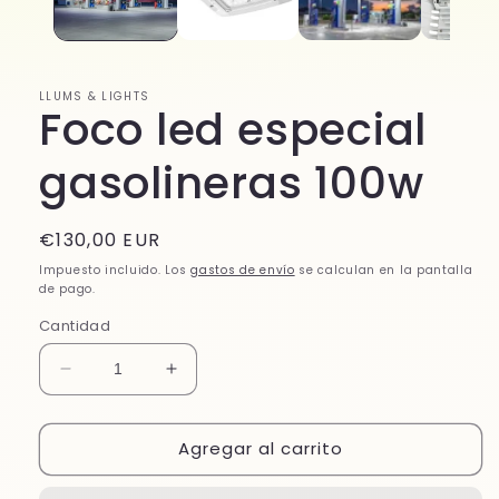
LLUMS & LIGHTS
Foco led especial
gasolineras 100w
Precio
€130,00 EUR
habitual
Impuesto incluido. Los
gastos de envío
se calculan en la pantalla
de pago.
Cantidad
Reducir
Aumentar
cantidad
cantidad
para
para
Agregar al carrito
Foco
Foco
led
led
especial
especial