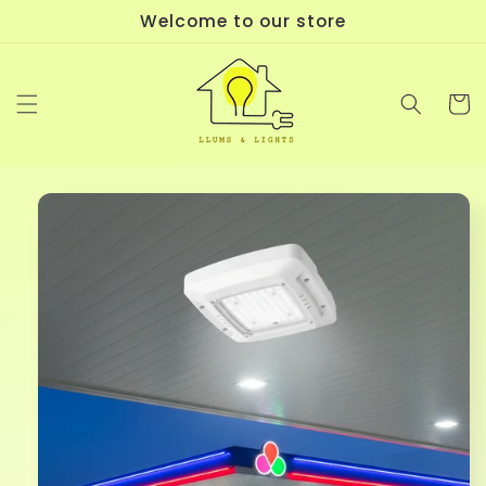
Ir
Welcome to our store
directamente
al contenido
Carrit
Ir
directamente
a la
información
del producto