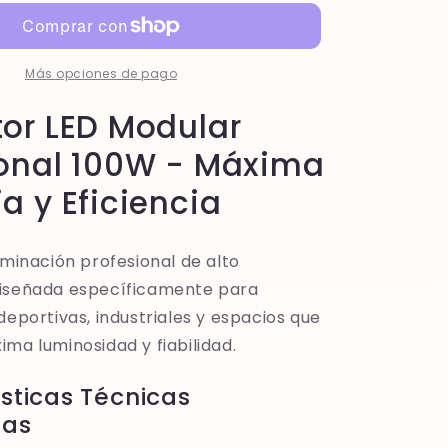
led
modular
profesional
100w
Más opciones de pago
tor LED Modular
ional 100W - Máxima
a y Eficiencia
uminación profesional de alto
diseñada específicamente para
deportivas, industriales y espacios que
ma luminosidad y fiabilidad.
sticas Técnicas
das