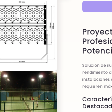
led
modular
profesional
100w
Proyec
Profes
Potenci
Solución de il
rendimiento 
instalaciones 
requieren máxi
Caracterí
Destaca