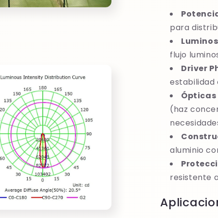
Potenci
para distri
Luminos
flujo lumino
Driver Ph
estabilidad
Ópticas
(haz conce
necesidade
Constru
aluminio co
Protecci
resistente 
Aplicacio