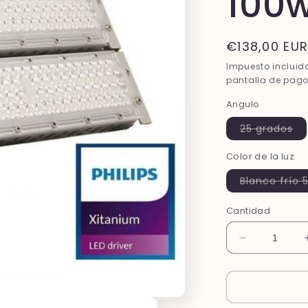
100
Precio
€138,00 EU
habitual
Impuesto incluid
pantalla de pago
Angulo
Va
25 grados
ag
o
Color de la luz
no
di
Blanco frío 
Cantidad
Reducir
cantidad
para
Foco
proyector