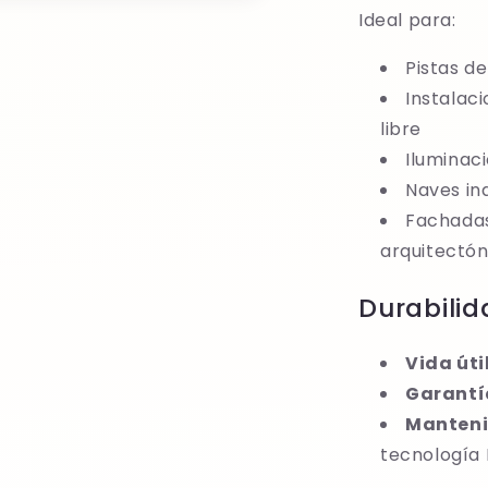
Ideal para:
Pistas de
Instalaci
libre
Iluminac
Naves in
Fachadas
arquitectón
Durabilid
Vida útil
Garantí
Manteni
tecnología 