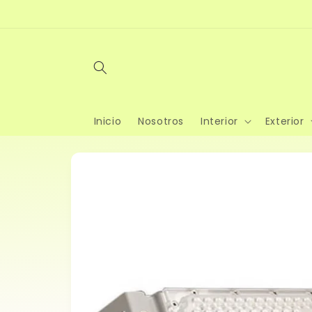
Ir
directamente
al contenido
Inicio
Nosotros
Interior
Exterior
Ir
directamente
a la
información
del producto