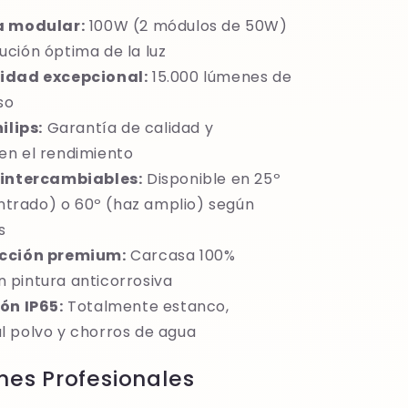
a modular:
100W (2 módulos de 50W)
bución óptima de la luz
idad excepcional:
15.000 lúmenes de
so
ilips:
Garantía de calidad y
 en el rendimiento
 intercambiables:
Disponible en 25º
ntrado) o 60º (haz amplio) según
s
cción premium:
Carcasa 100%
n pintura anticorrosiva
ón IP65:
Totalmente estanco,
al polvo y chorros de agua
nes Profesionales