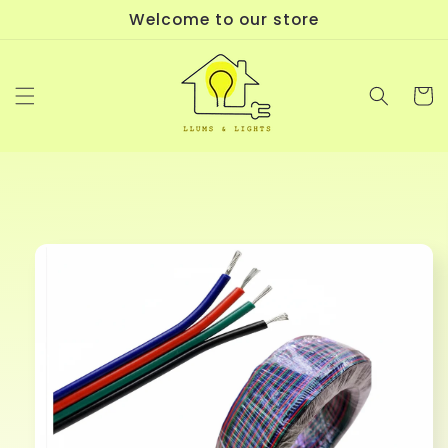
Ir
Welcome to our store
directamente
al contenido
Carrit
Ir
directamente
a la
información
del producto