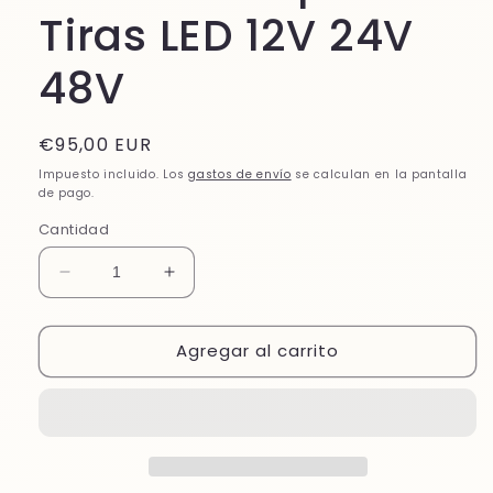
Tiras LED 12V 24V
48V
Precio
€95,00 EUR
habitual
Impuesto incluido. Los
gastos de envío
se calculan en la pantalla
de pago.
Cantidad
Reducir
Aumentar
cantidad
cantidad
para
para
Agregar al carrito
Cable
Cable
Plano
Plano
RGB
RGB
4
4
Pines
Pines
100m
100m
para
para