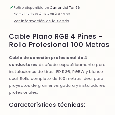
Tiras
Tiras
Retiro disponible en
Carrer del Ter 66
LED
LED
Normalmente está listo en 2 a 4 días
12V
12V
24V
24V
Ver información de la tienda
48V
48V
Cable Plano RGB 4 Pines -
Rollo Profesional 100 Metros
Cable de conexión profesional de 4
conductores
diseñado específicamente para
instalaciones de tiras LED RGB, RGBW y blanco
dual. Rollo completo de 100 metros ideal para
proyectos de gran envergadura y instaladores
profesionales.
Características técnicas: