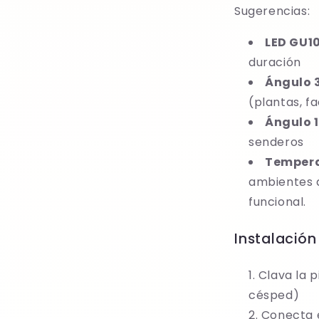
Sugerencias:
LED GU1
duración
Ángulo 
(plantas, f
Ángulo 1
senderos
Tempera
ambientes 
funcional.
Instalación 
Clava la p
césped)
Conecta e