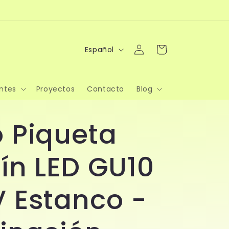
I
Iniciar
Carrito
Español
sesión
d
i
ntes
Proyectos
Contacto
Blog
o
m
 Piqueta
a
ín LED GU10
 Estanco -