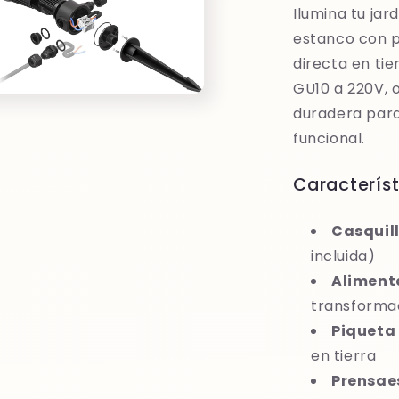
Ilumina tu jar
estanco con p
directa en ti
GU10 a 220V, o
duradera para
funcional.
Característ
Casquill
incluida)
Aliment
transforma
Piqueta 
en tierra
Prensae