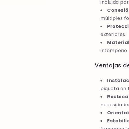
incluida pa
Conexión
múltiples f
Protecci
exteriores
Material
intemperie
Ventajas de
Instalac
piqueta en 
Reubica
necesidade
Orientab
Estabili
firmement