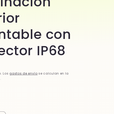
inación
rior
ntable con
ctor IP68
o. Los
gastos de envío
se calculan en la
.