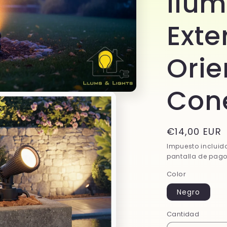
Ilum
Exte
Orie
Cone
Precio
€14,00 EUR
habitual
Impuesto incluid
pantalla de pago
Color
Negro
Cantidad