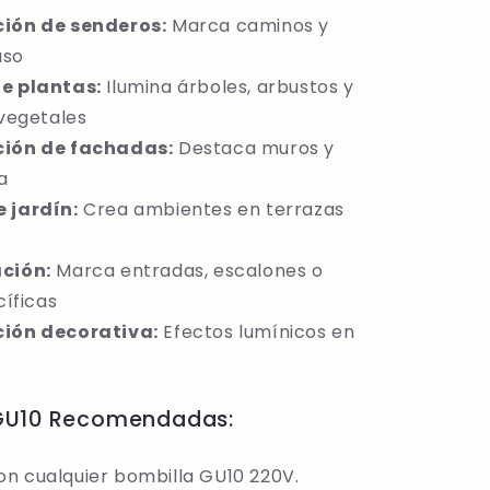
ción de senderos:
Marca caminos y
aso
e plantas:
Ilumina árboles, arbustos y
vegetales
ción de fachadas:
Destaca muros y
a
 jardín:
Crea ambientes en terrazas
ción:
Marca entradas, escalones o
íficas
ción decorativa:
Efectos lumínicos en
GU10 Recomendadas:
n cualquier bombilla GU10 220V.