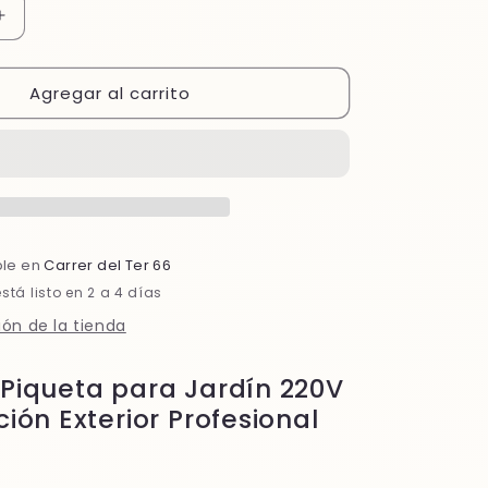
Aumentar
cantidad
para
Agregar al carrito
Foco
Piqueta
Jardín
LED
GU10
220V
Estanco
-
ble en
Carrer del Ter 66
Iluminación
tá listo en 2 a 4 días
Exterior
Orientable
ón de la tienda
con
Conector
Piqueta para Jardín 220V
IP68
ción Exterior Profesional