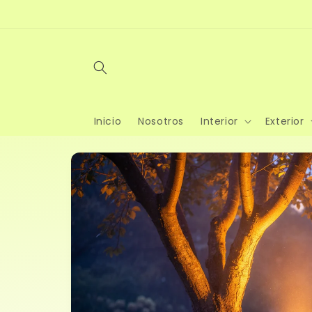
Ir
directamente
al contenido
Inicio
Nosotros
Interior
Exterior
Ir
directamente
a la
información
del producto