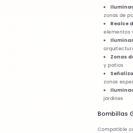
Ilumina
zonas de p
Realce d
elementos 
Ilumina
arquitectur
Zonas de
y patios
Señaliza
zonas espec
Ilumina
jardines
Bombillas 
Compatible co