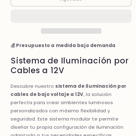
de
de
Iluminación
Iluminación
por
por
Cables
Cables
12V
12V
-
-
Modular
Modular
💰 Presupuesto a medida bajo demanda
Personalizable
Personalizable
|
|
Sistema de Iluminación por
Cromado,
Cromado,
Cables a 12V
Blanco,
Blanco,
Negro
Negro
Descubre nuestro
sistema de iluminación por
cables de bajo voltaje a 12V
, la solución
perfecta para crear ambientes luminosos
personalizados con máxima flexibilidad y
seguridad. Este sistema modular te permite
diseñar tu propia configuración de iluminación
adaptada a tus necesidades específicas.