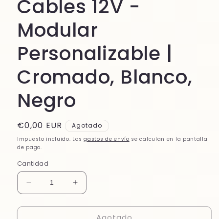
Cables 12V -
Modular
Personalizable |
Cromado, Blanco,
Negro
Precio
€0,00 EUR
Agotado
habitual
Impuesto incluido. Los
gastos de envío
se calculan en la pantalla
de pago.
Cantidad
Reducir
Aumentar
cantidad
cantidad
para
para
Agotado
Sistema
Sistema