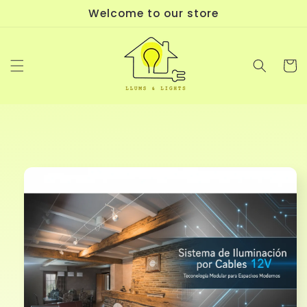
Ir
Welcome to our store
directamente
al contenido
Carrit
Ir
directamente
a la
información
del producto